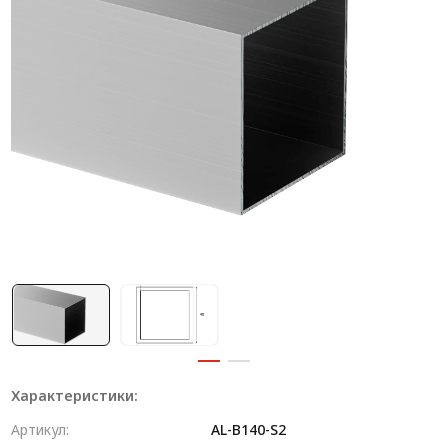
Система V-паза NEW!
Алюминиевые промышленные ограждения
Алюминиевая промышленная мебель
Крейты и кассеты Subrack systems
Профиль строительного назначения
Радиаторный алюминиевый профиль NEW!
Лист алюминиевый
Метрический крепеж
Конструкции из профиля
Услуги дополнительной обработки профиля
Характеристики:
Артикул:
AL-B140-S2