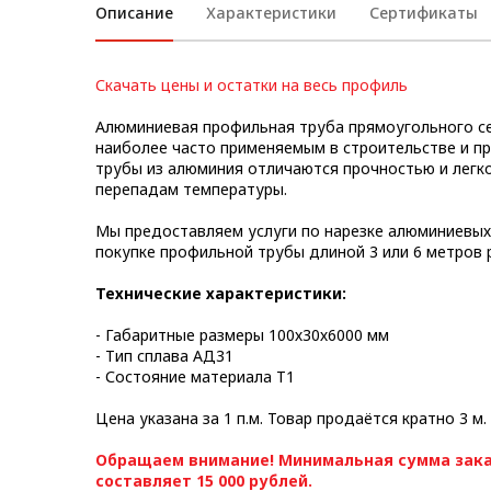
Описание
Характеристики
Сертификаты
Метрический крепеж
Конструкции из профиля
Скачать цены и остатки на весь профиль
Услуги дополнительной
Алюминиевая профильная труба прямоугольного се
обработки профиля
наиболее часто применяемым в строительстве и п
трубы из алюминия отличаются прочностью и легко
перепадам температуры.
Мы предоставляем услуги по нарезке алюминиевых
покупке профильной трубы длиной 3 или 6 метров 
Технические характеристики:
- Габаритные размеры 100х30х6000 мм
- Тип сплава АД31
- Состояние материала Т1
Цена указана за 1 п.м. Товар продаётся кратно 3 м.
Обращаем внимание! Минимальная сумма зака
составляет 15 000 рублей.