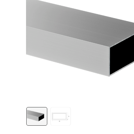
Лестничная система
Система линейного
перемещения NEW!
Система V-паза NEW!
Алюминиевые промышленные
ограждения
Алюминиевая промышленная
мебель
Крейты и кассеты Subrack
systems
Профиль строительного
назначения
Радиаторный алюминиевый
профиль NEW!
Лист алюминиевый