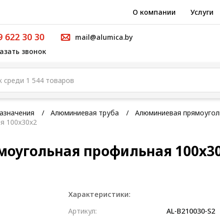
О компании
Услуги
9 622 30 30
mail@alumica.by
азать звонок
азначения
Алюминиевая труба
Алюминиевая прямоугол
я 100x30x2
моугольная профильная 100x3
Характеристики:
Артикул:
AL-B210030-S2