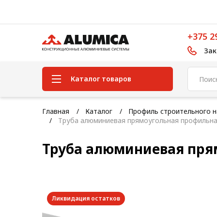
+375 2
Зак
Каталог товаров
Система конструкционного
Главная
Каталог
Профиль строительного н
алюминиевого профиля
Труба алюминиевая прямоугольная профильна
Конструкционная трубная
Труба алюминиевая пря
система
Модульная трубная система
Кабельные короба
Ликвидация остатков
Конвейерная фурнитура