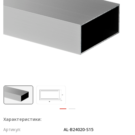
Система V-паза NEW!
Алюминиевые промышленные ограждения
Алюминиевая промышленная мебель
Крейты и кассеты Subrack systems
Профиль строительного назначения
Радиаторный алюминиевый профиль NEW!
Лист алюминиевый
Метрический крепеж
Конструкции из профиля
Услуги дополнительной обработки профиля
Характеристики:
Артикул:
AL-B24020-S15