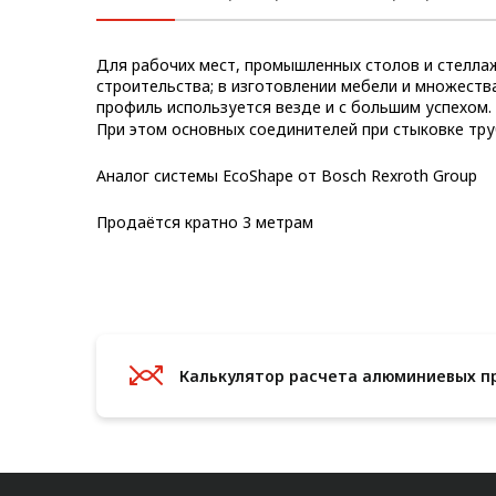
Метрический крепеж
Для рабочих мест, промышленных столов и стеллаж
Конструкции из профиля
строительства; в изготовлении мебели и множеств
профиль используется везде и с большим успехом.
Услуги дополнительной
При этом основных соединителей при стыковке тр
обработки профиля
Аналог системы EcoShape от Bosch Rexroth Group
Продаётся кратно 3 метрам
Калькулятор расчета алюминиевых п