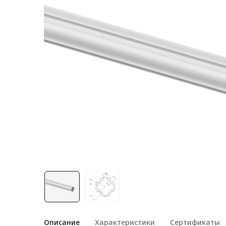
Лестничная система
Система линейного
перемещения NEW!
Система V-паза NEW!
Алюминиевые промышленные
ограждения
Алюминиевая промышленная
мебель
Крейты и кассеты Subrack
systems
Профиль строительного
назначения
Радиаторный алюминиевый
профиль NEW!
Лист алюминиевый
Описание
Характеристики
Сертификаты