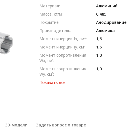
Материал:
Алюминий
Масса, кг/м:
0,485
Покрытие:
Анодирование
Производитель:
Алюмика
Момент инерции Ix, см⁴:
1,6
Момент инерции Iy, см⁴:
1,6
Момент сопротивления
1,0
Wx, см³:
Момент сопротивления
1,0
Wy, см³:
Показать все
3D-модели
Задать вопрос о товаре