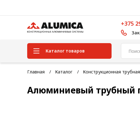
+375 2
Зак
Каталог товаров
Система конструкционного
Главная
Каталог
Конструкционная трубная
алюминиевого профиля
Алюминиевый трубный 
Конструкционная трубная
система
Модульная трубная система
Кабельные короба
Конвейерная фурнитура