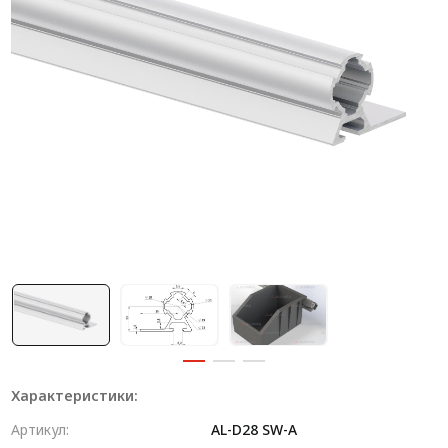
Система V-паза NEW!
Алюминиевые промышленные ограждения
Алюминиевая промышленная мебель
Крейты и кассеты Subrack systems
Профиль строительного назначения
Радиаторный алюминиевый профиль NEW!
Лист алюминиевый
Метрический крепеж
Конструкции из профиля
Услуги дополнительной обработки профиля
Характеристики:
Артикул:
AL-D28 SW-A