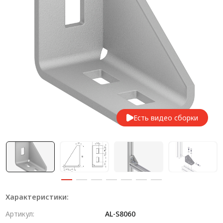
Система V-паза NEW!
Алюминиевые промышленные ограждения
Алюминиевая промышленная мебель
Крейты и кассеты Subrack systems
Профиль строительного назначения
Радиаторный алюминиевый профиль NEW!
Есть видео сборки
Лист алюминиевый
Метрический крепеж
Конструкции из профиля
Услуги дополнительной обработки профиля
Характеристики:
Артикул:
AL-S8060