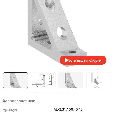
Система V-паза NEW!
Алюминиевые промышленные ограждения
Алюминиевая промышленная мебель
Крейты и кассеты Subrack systems
Профиль строительного назначения
Радиаторный алюминиевый профиль NEW!
Есть видео сборки
Лист алюминиевый
Метрический крепеж
Конструкции из профиля
Услуги дополнительной обработки профиля
Характеристики:
Артикул:
AL-3.31.100.40.40