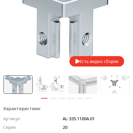
Система V-паза NEW!
Алюминиевые промышленные ограждения
Алюминиевая промышленная мебель
Крейты и кассеты Subrack systems
Профиль строительного назначения
Есть видео сборки
Радиаторный алюминиевый профиль NEW!
Лист алюминиевый
Метрический крепеж
Конструкции из профиля
Характеристики:
Услуги дополнительной обработки профиля
Артикул:
AL-335.1100A.01
Серия:
20