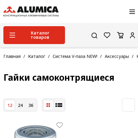
О компании
Услуги
Сервис и поддержка
Каталог
товаров
Проекты
Контакты
Система конструкционного алюминиевого
Главная
Каталог
Система V-паза NEW!
Аксессуары
профиля
Конструкционная трубная система
Гайки самоконтрящиеся
Модульная трубная система
Кабельные короба
12
24
36
Конвейерная фурнитура
Лестничная система
Система линейного перемещения NEW!