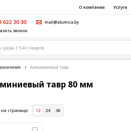
О компании
Услуги
9 622 30 30
mail@alumica.by
азать звонок
азначения
Алюминиевый тавр
миниевый тавр 80 мм
 на странице:
12
24
36