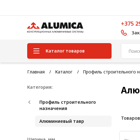
+375 2
Зак
Каталог товаров
Система конструкционного
Главная
Каталог
Профиль строительного н
алюминиевого профиля
Категория:
Алю
Конструкционная трубная
система
Профиль строительного
Модульная трубная система
назначения
Товаров
Кабельные короба
Алюминиевый тавр
Конвейерная фурнитура
Ширина, мм