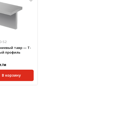
0-S2
иевый тавр — Т-
ый профиль
r./м
В корзину
ртная длина,
6000
кг/м:
0,748
, мм:
80
, мм:
60