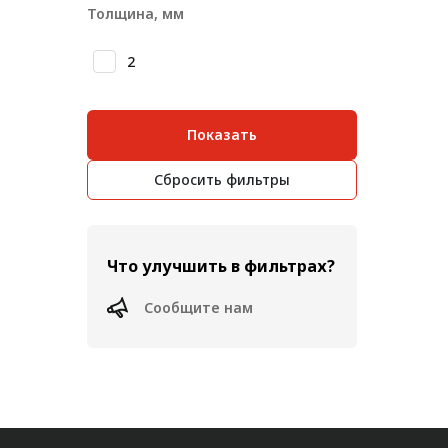
Толщин
Толщина, мм
Метрический крепеж
2
Конструкции из профиля
Услуги дополнительной
обработки профиля
Показать
Сбросить фильтры
Что улучшить в фильтрах?
Сообщите нам