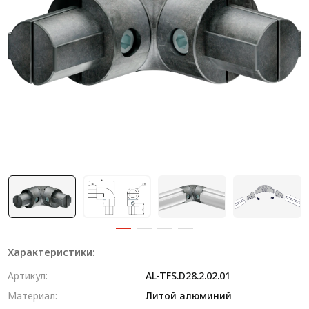
Система V-паза NEW!
Алюминиевые промышленные ограждения
Алюминиевая промышленная мебель
Крейты и кассеты Subrack systems
Профиль строительного назначения
Радиаторный алюминиевый профиль NEW!
Лист алюминиевый
Метрический крепеж
Конструкции из профиля
Характеристики:
Услуги дополнительной обработки профиля
Артикул:
AL-TFS.D28.2.02.01
Материал:
Литой алюминий