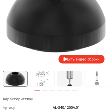
Система V-паза NEW!
Алюминиевые промышленные ограждения
Алюминиевая промышленная мебель
Крейты и кассеты Subrack systems
Профиль строительного назначения
Радиаторный алюминиевый профиль NEW!
Есть видео сборки
Лист алюминиевый
Метрический крепеж
Конструкции из профиля
Услуги дополнительной обработки профиля
Характеристики:
Артикул:
AL-340.1200A.01