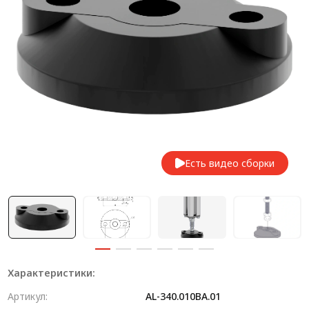
Система V-паза NEW!
Алюминиевые промышленные ограждения
Алюминиевая промышленная мебель
Крейты и кассеты Subrack systems
Профиль строительного назначения
Радиаторный алюминиевый профиль NEW!
Есть видео сборки
Лист алюминиевый
Метрический крепеж
Конструкции из профиля
Услуги дополнительной обработки профиля
Характеристики:
Артикул:
AL-340.010BA.01