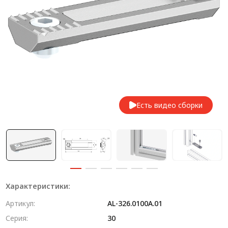
Система V-паза NEW!
Алюминиевые промышленные ограждения
Алюминиевая промышленная мебель
Крейты и кассеты Subrack systems
Профиль строительного назначения
Есть видео сборки
Радиаторный алюминиевый профиль NEW!
Лист алюминиевый
Метрический крепеж
Конструкции из профиля
Характеристики:
Услуги дополнительной обработки профиля
Артикул:
AL-326.0100A.01
Серия:
30